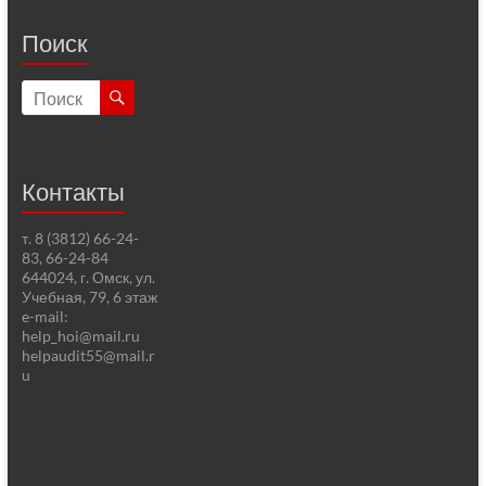
Поиск
Контакты
т. 8 (3812) 66-24-
83, 66-24-84
644024, г. Омск, ул.
Учебная, 79, 6 этаж
e-mail:
help_hoi@mail.ru
helpaudit55@mail.r
u