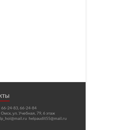
кты
2) 66-24-83, 66-24-84
. Омск, ул. Учебная, 79, 6 этаж
elp_hoi@mail.ru helpaudit55@mail.ru