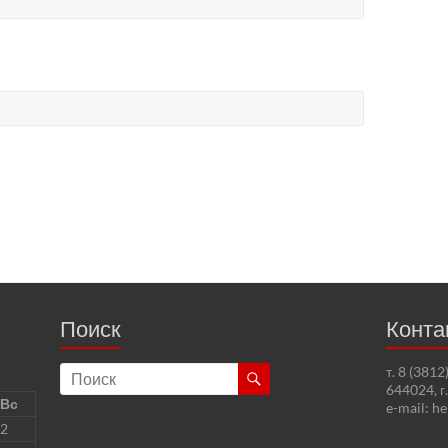
Поиск
Конта
т. 8 (381
644024, г
Вс
e-mail: h
2