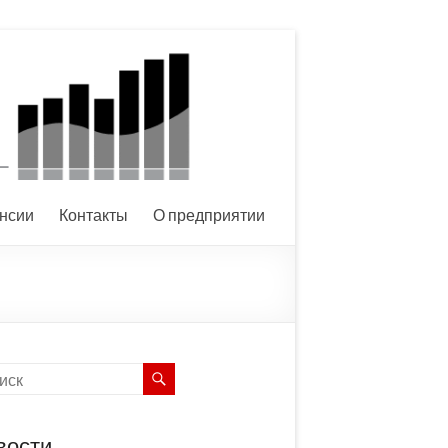
нсии
Контакты
О предприятии
вости