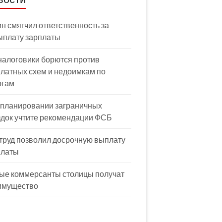
н смягчил ответственность за
ыплату зарплаты
налоговики борются против
латных схем и недоимкам по
огам
 планировании заграничных
здок учтите рекомендации ФСБ
труд позволил досрочную выплату
платы
ые коммерсанты столицы получат
имущество