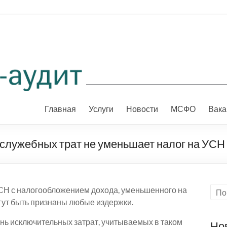
Главная
Услуги
Новости
МСФО
Вака
служебных трат не уменьшает налог на УСН
СН с налогообложением дохода, уменьшенного на
огут быть признаны любые издержки.
нь исключительных затрат, учитываемых в таком
Но