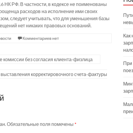
6.16 НК РФ. В частности, в кодексе не поименованы
рощенца расходов на исполнение ими своих
Пути
зом, следует учитывать, что для уменьшения базы
нев
змещений нет никаких правовых оснований.
Как 
вости
Комментариев нет
зарп
нал
е комиссии без согласия клиента-физлица
При
пое
 выставления корректировочного счета-фактуры
Мин
зар
ий
Мал
пре
ан.
Обязательные поля помечены
*