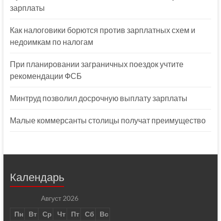
зарплаты
Как налоговики борются против зарплатных схем и
недоимкам по налогам
При планировании заграничных поездок учтите
рекомендации ФСБ
Минтруд позволил досрочную выплату зарплаты
Малые коммерсанты столицы получат преимущество
Календарь
Август 2026
Пн
Вт
Ср
Чт
Пт
Сб
Вс