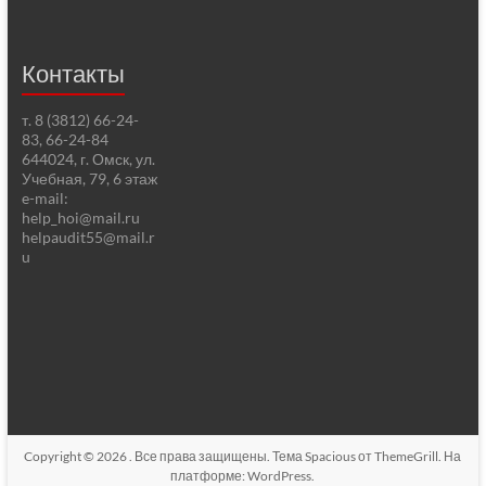
Контакты
т. 8 (3812) 66-24-
83, 66-24-84
644024, г. Омск, ул.
Учебная, 79, 6 этаж
e-mail:
help_hoi@mail.ru
helpaudit55@mail.r
u
Copyright © 2026
. Все права защищены. Тема
Spacious
от ThemeGrill. На
платформе:
WordPress
.