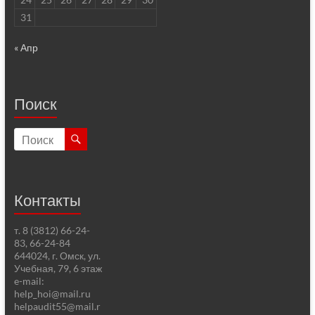
31
« Апр
Поиск
Контакты
т. 8 (3812) 66-24-
83, 66-24-84
644024, г. Омск, ул.
Учебная, 79, 6 этаж
e-mail:
help_hoi@mail.ru
helpaudit55@mail.r