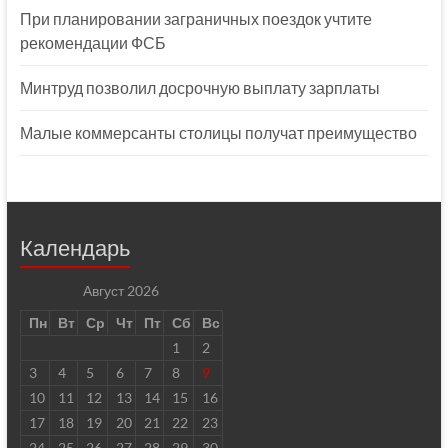
При планировании заграничных поездок учтите
рекомендации ФСБ
Минтруд позволил досрочную выплату зарплаты
Малые коммерсанты столицы получат преимущество
Календарь
Август 2026
Пн
Вт
Ср
Чт
Пт
Сб
Вс
1
2
3
4
5
6
7
8
9
10
11
12
13
14
15
16
17
18
19
20
21
22
23
24
25
26
27
28
29
30