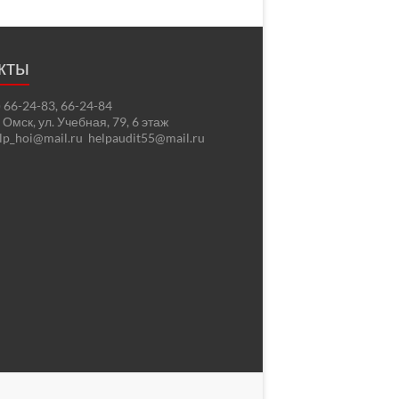
кты
2) 66-24-83, 66-24-84
. Омск, ул. Учебная, 79, 6 этаж
elp_hoi@mail.ru helpaudit55@mail.ru