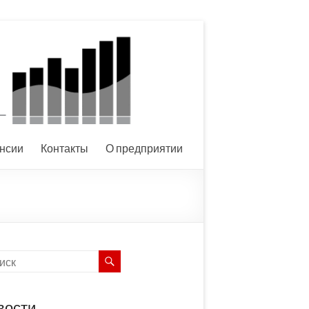
нсии
Контакты
О предприятии
вости