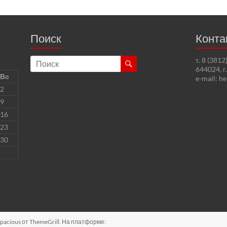
Поиск
Конта
т. 8 (381
644024, г
Вс
e-mail: h
2
9
16
23
30
pacious
от ThemeGrill. На платформе: