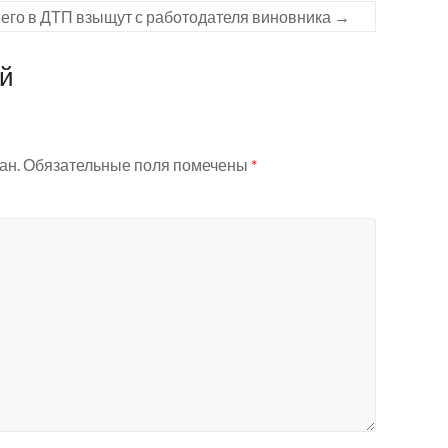
его в ДТП взыщут с работодателя виновника
→
ий
ан.
Обязательные поля помечены
*