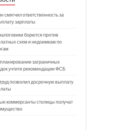
н смягчил ответственность за
ыплату зарплаты
налоговики борются против
латных схем и недоимкам по
огам
 планировании заграничных
здок учтите рекомендации ФСБ
труд позволил досрочную выплату
платы
ые коммерсанты столицы получат
имущество