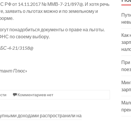
С РФ от 14.11.2017 № ММВ-7-21/897@. И хотя речь
е, заявить о льготах можно и по земельному и
Пути
форме.
нев
огут понадобиться документы о праве на льготы.
Как 
ФНС по своему выбору.
зарп
БС-4-21/3158@
нал
При
пое
ьтант Плюс»
Мин
зар
сти
Комментариев нет
Мал
пре
тупными доходами распространили на