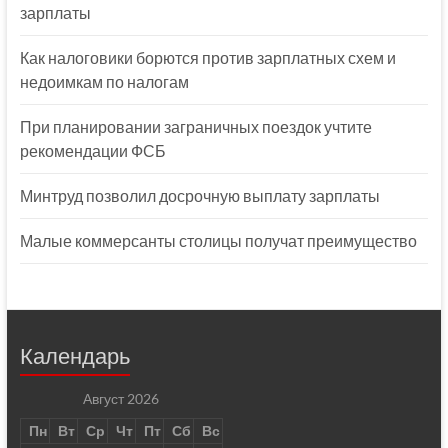
зарплаты
Как налоговики борются против зарплатных схем и
недоимкам по налогам
При планировании заграничных поездок учтите
рекомендации ФСБ
Минтруд позволил досрочную выплату зарплаты
Малые коммерсанты столицы получат преимущество
Календарь
Август 2026
Пн
Вт
Ср
Чт
Пт
Сб
Вс