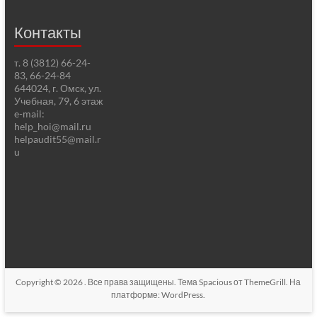
Контакты
т. 8 (3812) 66-24-
83, 66-24-84
644024, г. Омск, ул.
Учебная, 79, 6 этаж
e-mail:
help_hoi@mail.ru
helpaudit55@mail.r
u
Copyright © 2026
. Все права защищены. Тема
Spacious
от ThemeGrill. На
платформе:
WordPress
.