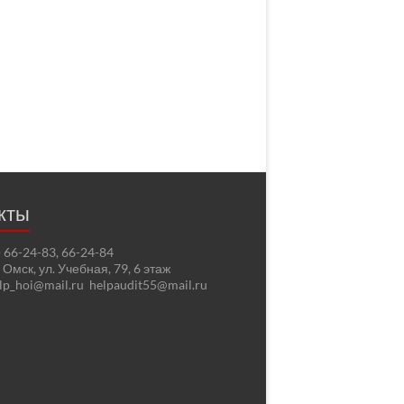
кты
2) 66-24-83, 66-24-84
. Омск, ул. Учебная, 79, 6 этаж
elp_hoi@mail.ru helpaudit55@mail.ru