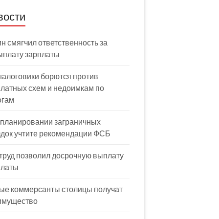
вости
н смягчил ответственность за
ыплату зарплаты
налоговики борются против
латных схем и недоимкам по
огам
 планировании заграничных
здок учтите рекомендации ФСБ
труд позволил досрочную выплату
платы
ые коммерсанты столицы получат
имущество