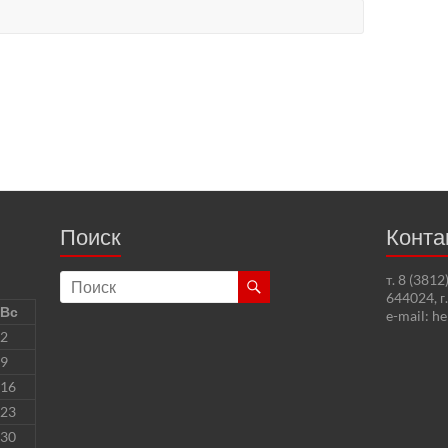
Поиск
Конта
т. 8 (381
644024, г
Вс
e-mail: h
2
9
16
23
30