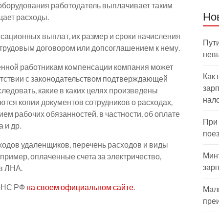
оборудования работодатель выплачивает таким
Но
щает расходы.
ационных выплат, их размер и сроки начисления
Пути
трудовым договором или допсоглашением к нему.
нев
енной работникам компенсации компания может
Как 
етствии с законодательством подтверждающей
зарп
следовать, какие в каких целях произведены
нал
тся копии документов сотрудников о расходах,
ем рабочих обязанностей, в частности, об оплате
При
 и др.
пое
ходов удаленщиков, перечень расходов и виды
Мин
ример, оплаченные счета за электричество,
зар
в ЛНА.
 ФНС РФ
на своем официальном сайте
.
Мал
пре