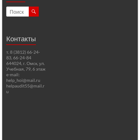
Контакты
т. 8 (3812) 66-24-
83, 66-24-84
644024, г. Омск, ул.
Учебная, 79, 6 этаж
e-mail:
help_hoi@mail.ru
helpaudit55@mail.r
u