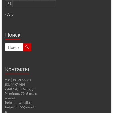
31
« Апр
Поиск
Контакты
т. 8 (3812) 66-24-
83, 66-24-84
644024, г. Омск, ул.
Учебная, 79, 6 этаж
e-mail:
help_hoi@mail.ru
helpaudit55@mail.r
u