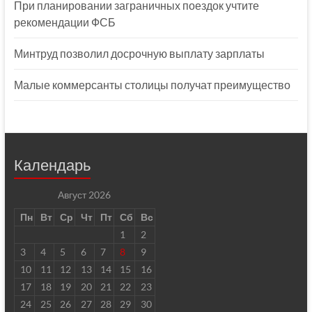
При планировании заграничных поездок учтите
рекомендации ФСБ
Минтруд позволил досрочную выплату зарплаты
Малые коммерсанты столицы получат преимущество
Календарь
Август 2026
Пн
Вт
Ср
Чт
Пт
Сб
Вс
1
2
3
4
5
6
7
8
9
10
11
12
13
14
15
16
17
18
19
20
21
22
23
24
25
26
27
28
29
30