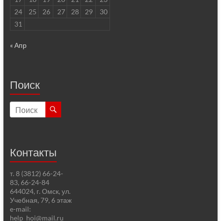
24
25
26
27
28
29
30
31
« Апр
Поиск
Контакты
т. 8 (3812) 66-24-
83, 66-24-84
644024, г. Омск, ул.
Учебная, 79, 6 этаж
e-mail:
help_hoi@mail.ru