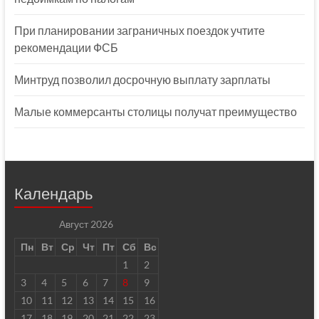
При планировании заграничных поездок учтите
рекомендации ФСБ
Минтруд позволил досрочную выплату зарплаты
Малые коммерсанты столицы получат преимущество
Календарь
Август 2026
Пн
Вт
Ср
Чт
Пт
Сб
Вс
1
2
3
4
5
6
7
8
9
10
11
12
13
14
15
16
17
18
19
20
21
22
23