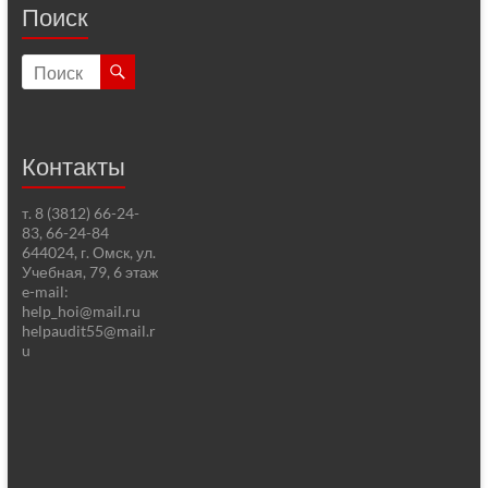
Поиск
Контакты
т. 8 (3812) 66-24-
83, 66-24-84
644024, г. Омск, ул.
Учебная, 79, 6 этаж
e-mail:
help_hoi@mail.ru
helpaudit55@mail.r
u