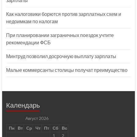
зарплаты
Как налоговики борются против зарплатных схем и
недоимкам по налогам
При планировании заграничных поездок учтите
рекомендации ФСБ
Минтруд позволил досрочную выплату зарплаты
Малые коммерсанты столицы получат преимущество
Календарь
Август 2026
Пн
Вт
Ср
Чт
Пт
Сб
Вс
1
2