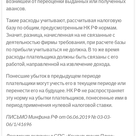
возникшей от переоценки выданных или полученных
авансов.
Такие расходы учитывают, рассчитывая налоговую
базу по общим, предусмотренным НК РФ нормам.
Значит, разница, начисленная на не связанные с
деятельностью фирмы требования, при расчете базы
по прибыли учитываться не должна. В то же время
расходы плательщика должны быть связаны с его
работой, направленной на извлечение дохода.
Понесшие убыток в предыдущем периоде
плательщики могут учесть его в текущем периоде или
перенести его на будущее. НК РФ не распространяет
эту норму на убытки плательщиков, понесенные ими в
период применения нулевой налоговой ставки.
ПИСЬМО Минфина РФ от 06.06.2019 № 03-03-
06/1/41696
Документ включен в СПС «Консультант Плюс»