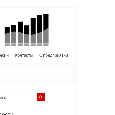
нсии
Контакты
О предприятии
вости