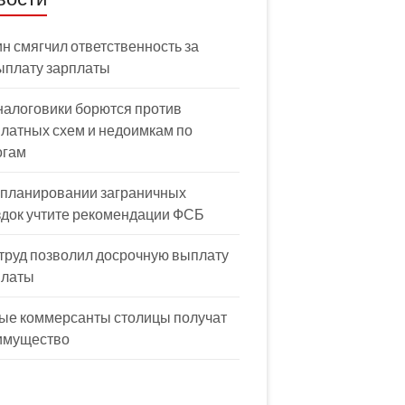
н смягчил ответственность за
ыплату зарплаты
налоговики борются против
латных схем и недоимкам по
огам
 планировании заграничных
здок учтите рекомендации ФСБ
труд позволил досрочную выплату
платы
ые коммерсанты столицы получат
имущество