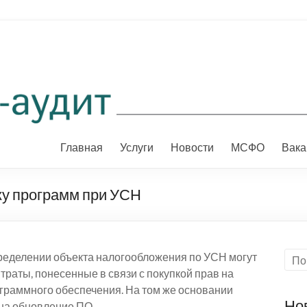
Главная
Услуги
Новости
МСФО
Вака
пку программ при УСН
ределении объекта налогообложения по УСН могут
траты, понесенные в связи с покупкой прав на
граммного обеспечения. На том же основании
Но
 на обновление ПО.