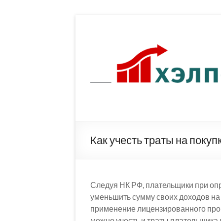
Перейти
к
содержимому
Как учесть траты на поку
Следуя НК РФ, плательщики при оп
уменьшить сумму своих доходов на 
применение лицензированного про
можно учесть и траты плательщика