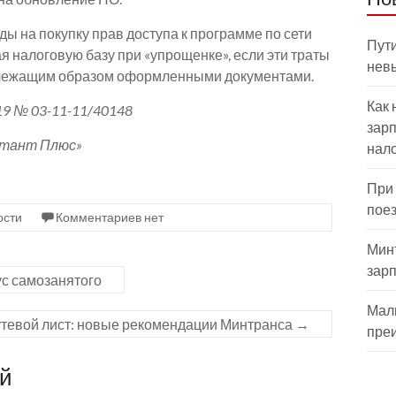
ды на покупку прав доступа к программе по сети
Пути
я налоговую базу при «упрощенке», если эти траты
нев
лежащим образом оформленными документами.
Как 
9 № 03-11-11/40148
зарп
ьтант Плюс»
нал
При
пое
ости
Комментариев нет
Мин
зар
с самозанятого
Мал
утевой лист: новые рекомендации Минтранса
→
пре
ий