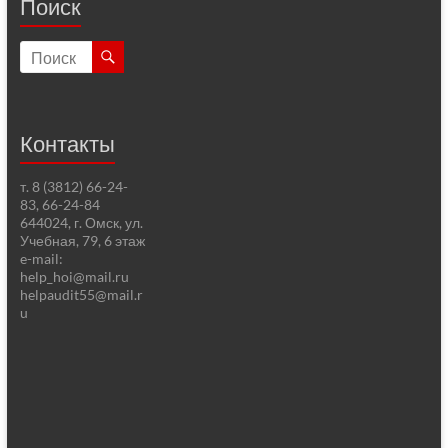
Поиск
Контакты
т. 8 (3812) 66-24-
83, 66-24-84
644024, г. Омск, ул.
Учебная, 79, 6 этаж
e-mail:
help_hoi@mail.ru
helpaudit55@mail.r
u