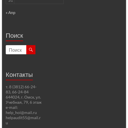
31
« Апр
Поиск
Контакты
т. 8 (3812) 66-24-
83, 66-24-84
644024, г. Омск, ул.
Учебная, 79, 6 этаж
e-mail:
help_hoi@mail.ru
helpaudit55@mail.r
u