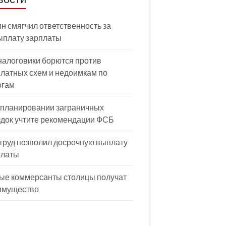
н смягчил ответственность за
ыплату зарплаты
налоговики борются против
латных схем и недоимкам по
огам
 планировании заграничных
здок учтите рекомендации ФСБ
труд позволил досрочную выплату
платы
ые коммерсанты столицы получат
имущество