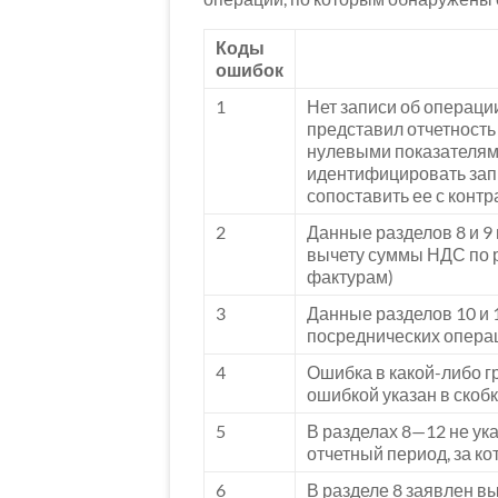
Коды
ошибок
1
Нет записи об операции
представил отчетность
нулевыми показателям
идентифицировать запи
сопоставить ее с конт
2
Данные разделов 8 и 9 
вычету суммы НДС по 
фактурам)
3
Данные разделов 10 и 
посреднических опера
4
Ошибка в какой-либо г
ошибкой указан в скоб
5
В разделах 8—12 не ук
отчетный период, за к
6
В разделе 8 заявлен в