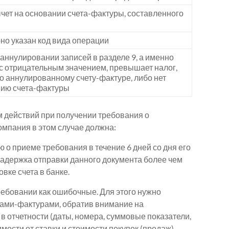
ычет на основании счета-фактуры, составленного
но указан код вида операции
ннулировании записей в разделе 9, а именно
с отрицательным значением, превышает налог,
о аннулированному счету-фактуре, либо нет
нию счета-фактуры
 действий при получении требования о
омпания в этом случае должна:
 о приеме требования в течение 6 дней со дня его
 задержка отправки данного документа более чем
вке счета в банке.
требовании как ошибочные. Для этого нужно
тами-фактурами, обратив внимание на
в отчетности (даты, номера, суммовые показатели,
мости от ставки и стоимости покупок (продаж).