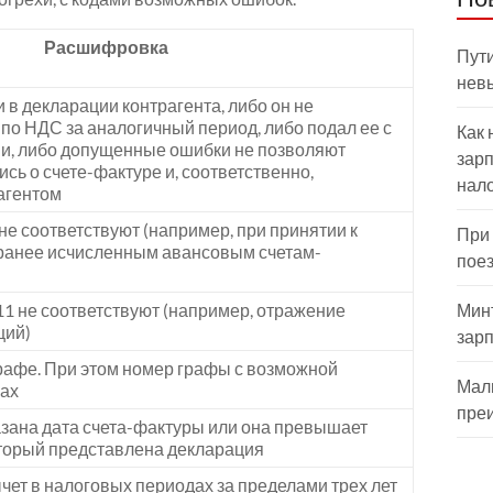
Расшифровка
Пути
нев
 в декларации контрагента, либо он не
 по НДС за аналогичный период, либо подал ее с
Как 
и, либо допущенные ошибки не позволяют
зарп
сь о счете-фактуре и, соответственно,
нал
рагентом
не соответствуют (например, при принятии к
При
ранее исчисленным авансовым счетам-
пое
11 не соответствуют (например, отражение
Мин
ций)
зар
рафе. При этом номер графы с возможной
Мал
ках
пре
азана дата счета-фактуры или она превышает
оторый представлена декларация
ычет в налоговых периодах за пределами трех лет