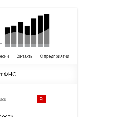
нсии
Контакты
О предприятии
от ФНС
вости