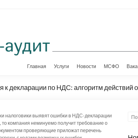
Главная
Услуги
Новости
МСФО
Вака
я к декларации по НДС: алгоритм действий 
ки налоговики выявят ошибки в НДС-декларации
, то компания неминуемо получит требование о
документом проверяющие приложат перечень
Но
огрехи, с кодами возможных ошибок.