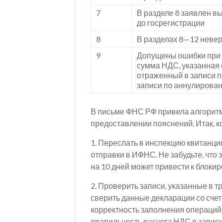
7
В разделе 8 заявлен в
до госрегистрации
8
В разделах 8—12 невер
9
Допущены ошибки при а
сумма НДС, указанная 
отраженный в записи п
записи по аннулирова
В письме ФНС РФ привела алгоритм
предоставлении пояснений. Итак, к
1. Переслать в инспекцию квитанцию
отправки в ИФНС. Не забудьте, что
на 10 дней может привести к блокиро
2. Проверить записи, указанные в 
сверить данные декларации со сче
корректность заполнения операций 
правильность расчета НДС в зависи