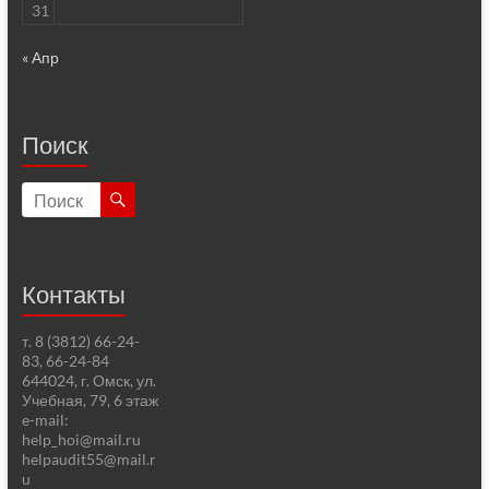
31
« Апр
Поиск
Контакты
т. 8 (3812) 66-24-
83, 66-24-84
644024, г. Омск, ул.
Учебная, 79, 6 этаж
e-mail:
help_hoi@mail.ru
helpaudit55@mail.r
u