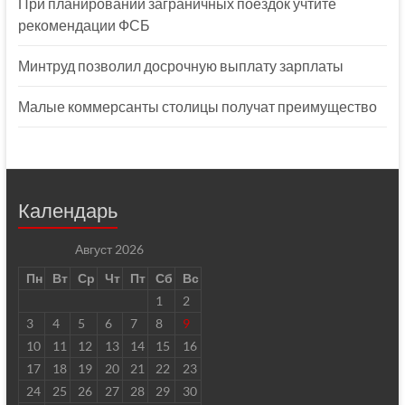
При планировании заграничных поездок учтите
рекомендации ФСБ
Минтруд позволил досрочную выплату зарплаты
Малые коммерсанты столицы получат преимущество
Календарь
Август 2026
Пн
Вт
Ср
Чт
Пт
Сб
Вс
1
2
3
4
5
6
7
8
9
10
11
12
13
14
15
16
17
18
19
20
21
22
23
24
25
26
27
28
29
30