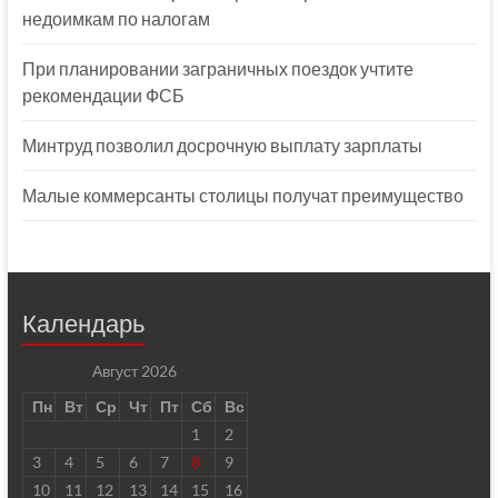
недоимкам по налогам
При планировании заграничных поездок учтите
рекомендации ФСБ
Минтруд позволил досрочную выплату зарплаты
Малые коммерсанты столицы получат преимущество
Календарь
Август 2026
Пн
Вт
Ср
Чт
Пт
Сб
Вс
1
2
3
4
5
6
7
8
9
10
11
12
13
14
15
16