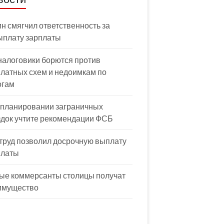
н смягчил ответственность за
ыплату зарплаты
налоговики борются против
латных схем и недоимкам по
огам
 планировании заграничных
здок учтите рекомендации ФСБ
труд позволил досрочную выплату
платы
ые коммерсанты столицы получат
имущество