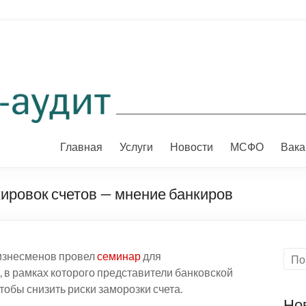
Главная
Услуги
Новости
МСФО
Вака
кировок счетов — мнение банкиров
изнесменов провел
семинар
для
 в рамках которого представители банковской
чтобы снизить риски заморозки счета.
Но