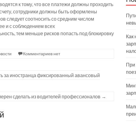
одятся к тому, что все платежи должны проходить
о счету, сотрудники должны быть оформлены
Пути
ов следует соотносить со средним числом
нев
ее и с соблюдением всех
ость, тем меньше рисков попасть под блокировку
Как 
зарп
нал
вости
Комментариев нет
При
пое
ть за иностранца фиксированный авансовый
Мин
зар
ерен сделать из водителей профессионалов
→
Мал
ий
пре