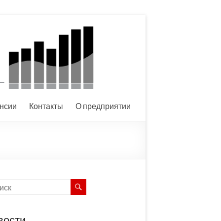
нсии
Контакты
О предприятии
вости