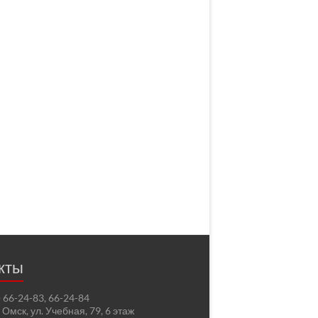
кты
2) 66-24-83, 66-24-84
. Омск, ул. Учебная, 79, 6 этаж