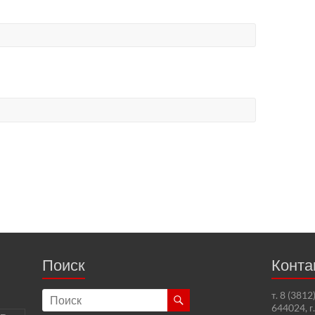
Поиск
Конта
т. 8 (381
644024, г