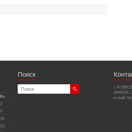
Поиск
Конта
т. 8 (381
644024, г
Вс
e-mail: h
2
9
16
23