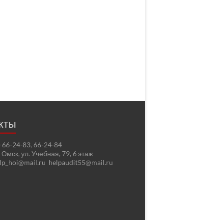
кты
2) 66-24-83, 66-24-84
. Омск, ул. Учебная, 79, 6 этаж
elp_hoi@mail.ru helpaudit55@mail.ru