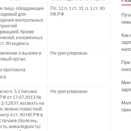
е лицо, обладающее
Пп. 12 п. 1 ст. 31, п. 1 ст. 90
ходимой для
НК РФ
Пути
едения контрольных
нев
приятий
рмацией. Кроме
Как 
ючений, изложенных
зарп
 ст. 90 кодекса
нал
омление о вызове в
Не урегулирован
овый орган;
При
пое
ю протокола
оса
Мин
зар
сно п. 5.1 письма
Не урегулирован
РФ от 17.07.2013 №
Мал
2/12837, вызвать на
с можно повесткой.
пре
нкту 4 ст. 90 НК РФ в
случаев (болезнь,
сть, инвалидность)