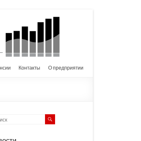
нсии
Контакты
О предприятии
вости