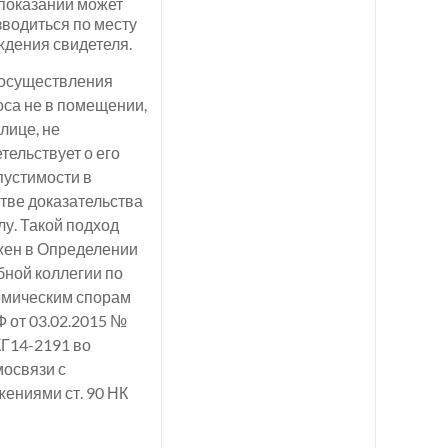
показаний может
водиться по месту
ждения свидетеля.
 осуществления
са не в помещении,
улице, не
тельствует о его
пустимости в
тве доказательства
лу. Такой подход
жен в Определении
ной коллегии по
омическим спорам
 от 03.02.2015 №
КГ14-2191 во
мосвязи с
ениями ст. 90 НК