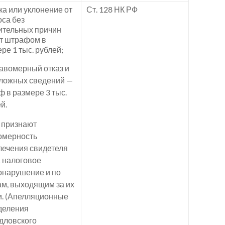
а или уклонение от
Ст. 128 НК РФ
са без
ительных причин
ят штрафом в
ре 1 тыс. рублей;
авомерный отказ и
 ложных сведений —
 в размере 3 тыс.
й.
 признают
омерность
лечения свидетеля
а налоговое
онарушение и по
ам, выходящим за их
и. (Апелляционные
деления
дловского