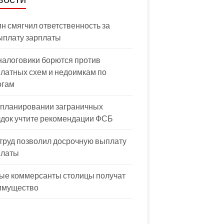
н смягчил ответственность за
ыплату зарплаты
налоговики борются против
латных схем и недоимкам по
огам
 планировании заграничных
здок учтите рекомендации ФСБ
труд позволил досрочную выплату
платы
ые коммерсанты столицы получат
имущество