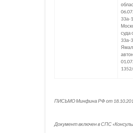
облас
06.07
33а-1
Моско
суда 
33а-3
Ямал
автон
01.07
1352
ПИСЬМО Минфина РФ от 18.10.201
Документ включен в СПС «Консу