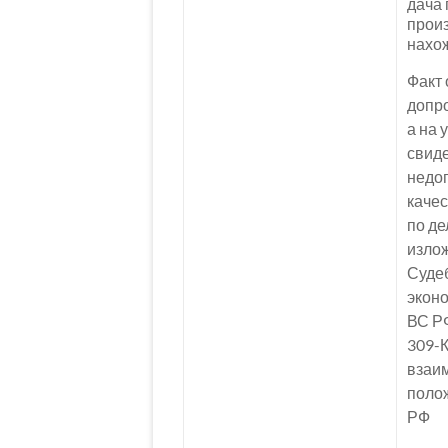
дача 
произ
нахо
Факт
допро
а на 
свиде
недо
качес
по де
изло
Судеб
экон
ВС РФ
309-
взаи
полож
РФ