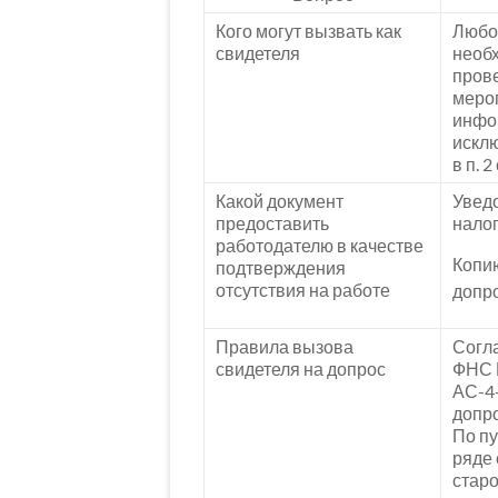
Кого могут вызвать как
Любо
свидетеля
необ
пров
меро
инфо
искл
в п. 2
Какой документ
Увед
предоставить
налог
работодателю в качестве
Копи
подтверждения
отсутствия на работе
допр
Правила вызова
Согла
свидетеля на допрос
ФНС 
АС-4-
допро
По пу
ряде 
старо