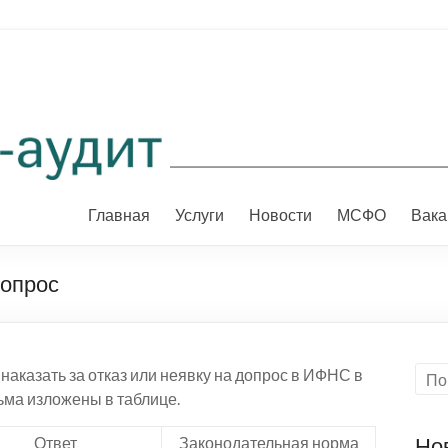
Главная
Услуги
Новости
МСФО
Вака
допрос
 наказать за отказ или неявку на допрос в ИФНС в
ьма изложены в таблице.
Но
Ответ
Законодательная норма