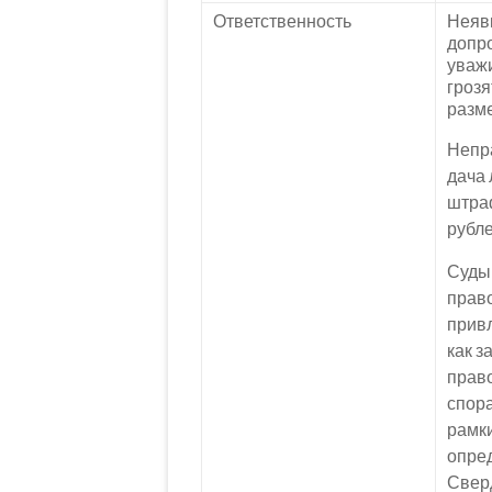
Ответственность
Неявк
допро
уваж
гроз
разме
Непр
дача
штраф
рубле
Суды
прав
прив
как з
прав
спор
рамк
опре
Свер