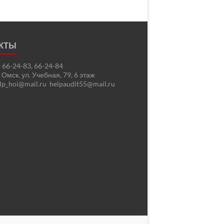
кты
2) 66-24-83, 66-24-84
. Омск, ул. Учебная, 79, 6 этаж
elp_hoi@mail.ru helpaudit55@mail.ru