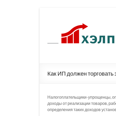
Перейти
к
содержимому
Как ИП должен торговать
Налогоплательщики-упрощенцы, оп
доходы от реализации товаров, раб
определения таких доходов устано