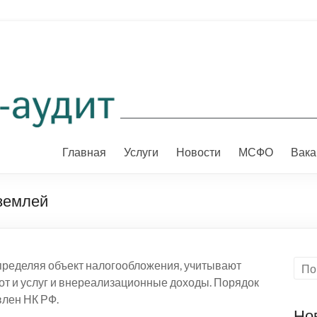
Главная
Услуги
Новости
МСФО
Вака
 землей
ределяя объект налогообложения, учитывают
от и услуг и внереализационные доходы. Порядок
влен НК РФ.
Но