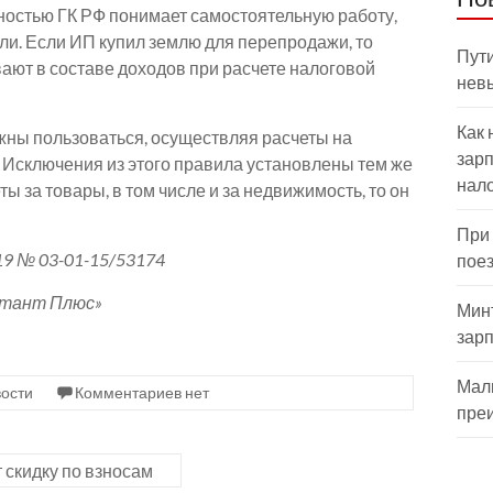
остью ГК РФ понимает самостоятельную работу,
и. Если ИП купил землю для перепродажи, то
Пути
ают в составе доходов при расчете налоговой
нев
Как 
жны пользоваться, осуществляя расчеты на
зарп
 Исключения из этого правила установлены тем же
нал
ы за товары, в том числе и за недвижимость, то он
При
9 № 03-01-15/53174
пое
ьтант Плюс»
Мин
зар
Мал
ости
Комментариев нет
пре
 скидку по взносам