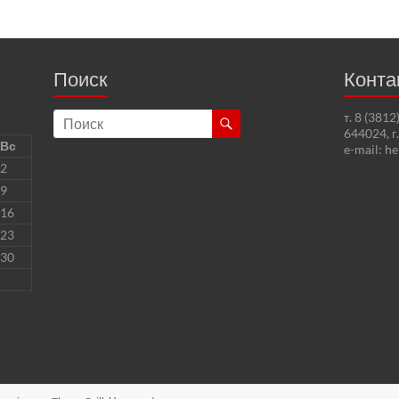
Поиск
Конта
т. 8 (381
644024, г
Вс
e-mail: h
2
9
16
23
30