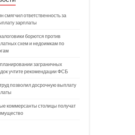
н смягчил ответственность за
ыплату зарплаты
налоговики борются против
латных схем и недоимкам по
огам
 планировании заграничных
здок учтите рекомендации ФСБ
труд позволил досрочную выплату
платы
ые коммерсанты столицы получат
имущество