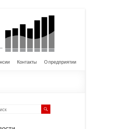
нсии
Контакты
О предприятии
вости