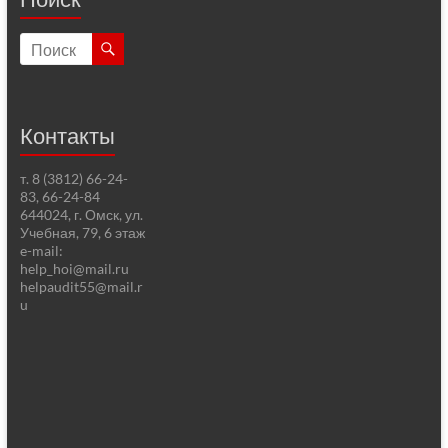
Контакты
т. 8 (3812) 66-24-
83, 66-24-84
644024, г. Омск, ул.
Учебная, 79, 6 этаж
e-mail:
help_hoi@mail.ru
helpaudit55@mail.r
u