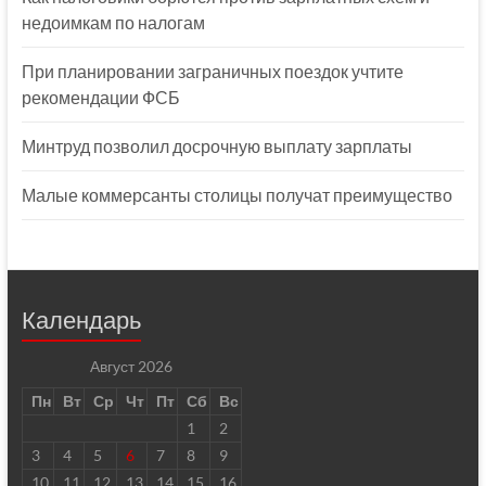
недоимкам по налогам
При планировании заграничных поездок учтите
рекомендации ФСБ
Минтруд позволил досрочную выплату зарплаты
Малые коммерсанты столицы получат преимущество
Календарь
Август 2026
Пн
Вт
Ср
Чт
Пт
Сб
Вс
1
2
3
4
5
6
7
8
9
10
11
12
13
14
15
16