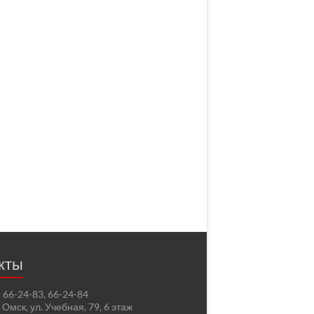
кты
2) 66-24-83, 66-24-84
. Омск, ул. Учебная, 79, 6 этаж