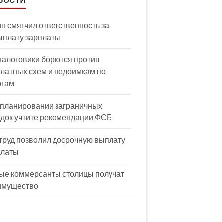
н смягчил ответственность за
ыплату зарплаты
налоговики борются против
латных схем и недоимкам по
огам
 планировании заграничных
здок учтите рекомендации ФСБ
труд позволил досрочную выплату
платы
ые коммерсанты столицы получат
имущество