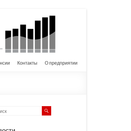
нсии
Контакты
О предприятии
вости