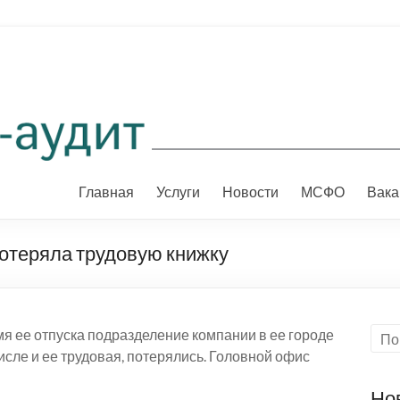
Главная
Услуги
Новости
МСФО
Вака
потеряла трудовую книжку
мя ее отпуска подразделение компании в ее городе
числе и ее трудовая, потерялись. Головной офис
Но