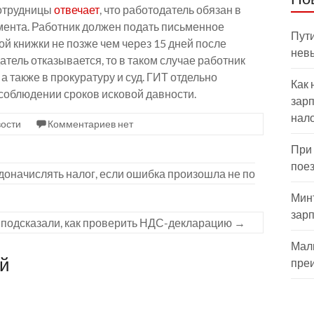
сотрудницы
отвечает
, что работодатель обязан в
мента. Работник должен подать письменное
Пути
ой книжки не позже чем через 15 дней после
нев
тель отказывается, то в таком случае работник
а также в прокуратуру и суд. ГИТ отдельно
Как 
 соблюдении сроков исковой давности.
зарп
нал
ости
Комментариев нет
При
пое
оначислять налог, если ошибка произошла не по
Мин
зар
 подсказали, как проверить НДС-декларацию
→
Мал
ий
пре