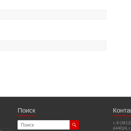
Поиск
Конта
т. 8 (381
644024, г