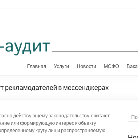
Главная
Услуги
Новости
МСФО
Вака
т рекламодателей в мессенджерах
гласно действующему законодательству, считают
ние или формирующую интерес к объекту
определенному кругу лиц и распространяемую
Но