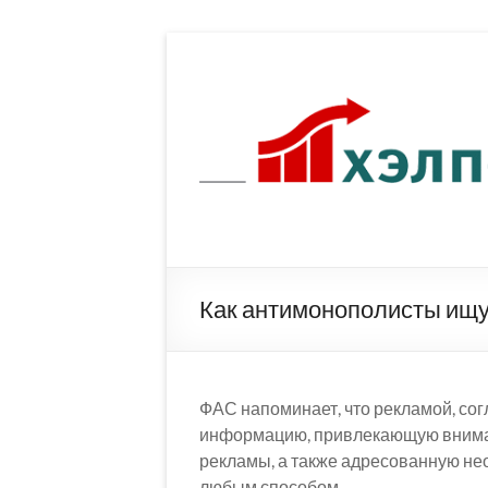
Перейти
к
содержимому
Как антимонополисты ищу
ФАС напоминает, что рекламой, со
информацию, привлекающую внима
рекламы, а также адресованную не
любым способом.