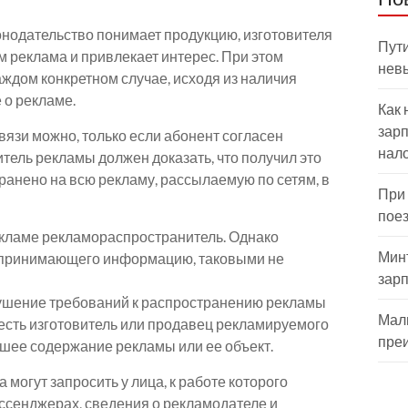
нодательство понимает продукцию, изготовителя
Пути
м реклама и привлекает интерес. При этом
нев
ждом конкретном случае, исходя из наличия
 о рекламе.
Как 
зарп
вязи можно, только если абонент согласен
нал
итель рекламы должен доказать, что получил это
ранено на всю рекламу, рассылаемую по сетям, в
При
пое
екламе рекламораспространитель. Однако
Мин
 принимающего информацию, таковыми не
зар
арушение требований к распространению рекламы
Мал
 есть изготовитель или продавец рекламируемого
пре
вшее содержание рекламы или ее объект.
огут запросить у лица, к работе которого
ссенджерах, сведения о рекламодателе и