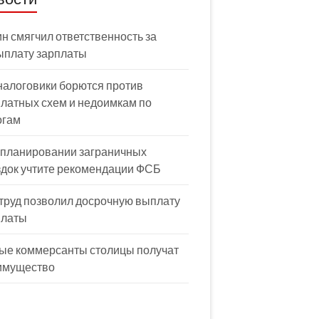
н смягчил ответственность за
ыплату зарплаты
налоговики борются против
латных схем и недоимкам по
огам
 планировании заграничных
здок учтите рекомендации ФСБ
труд позволил досрочную выплату
платы
ые коммерсанты столицы получат
имущество