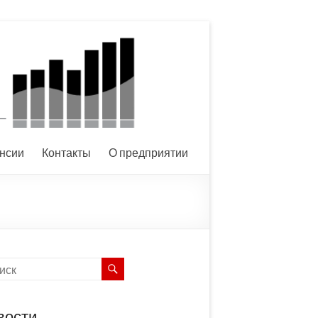
нсии
Контакты
О предприятии
вости