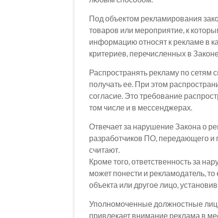
Под объектом рекламирования зако
товаров или мероприятие, к которы
информацию относят к рекламе в ка
критериев, перечисленных в Законе
Распространять рекламу по сетям с
получать ее. При этом распростран
согласие. Это требование распрост
том числе и в мессенджерах.
Отвечает за нарушение Закона о р
разработчиков ПО, передающего и
считают.
Кроме того, ответственность за н
может понести и рекламодатель, то
объекта или другое лицо, установи
Уполномоченные должностные лица м
привлекает внимание реклама в ме