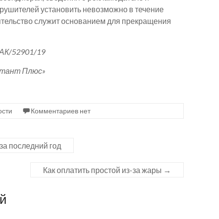
рушителей установить невозможно в течение
оятельство служит основанием для прекращения
АК/52901/19
ьтант Плюс»
ости
Комментариев нет
за последний год
Как оплатить простой из-за жары
→
ий