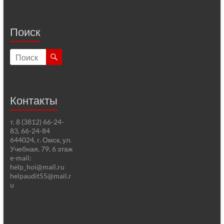
Поиск
Контакты
т. 8 (3812) 66-24-
83, 66-24-84
644024, г. Омск, ул.
Учебная, 79, 6 этаж
e-mail:
help_hoi@mail.ru
helpaudit55@mail.r
u