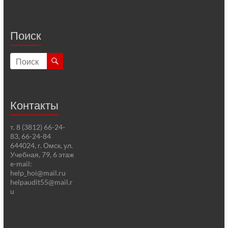
Поиск
Контакты
т. 8 (3812) 66-24-
83, 66-24-84
644024, г. Омск, ул.
Учебная, 79, 6 этаж
e-mail:
help_hoi@mail.ru
helpaudit55@mail.r
u