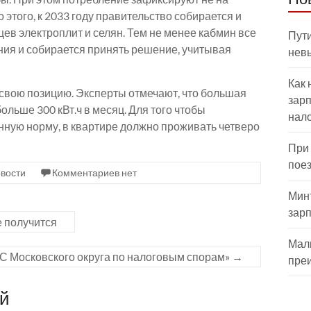
 этого, к 2033 году правительство собирается и
цев электроплит и селян. Тем не менее кабмин все
Пути
ния и собирается принять решение, учитывая
нев
Как 
свою позицию. Эксперты отмечают, что большая
зарп
ольше 300 кВт.ч в месяц. Для того чтобы
нал
ную норму, в квартире должно проживать четверо
При
пое
вости
Комментариев нет
Мин
зар
е получится
Мал
С Московского округа по налоговым спорам»
→
пре
ий