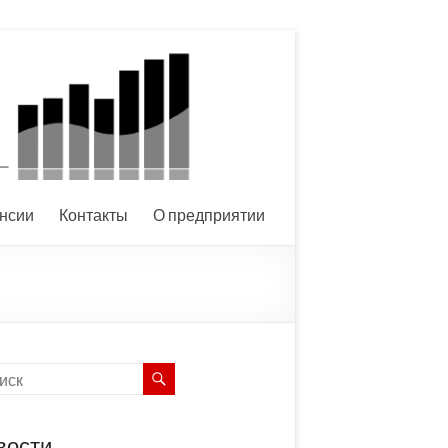
нсии
Контакты
О предприятии
вости