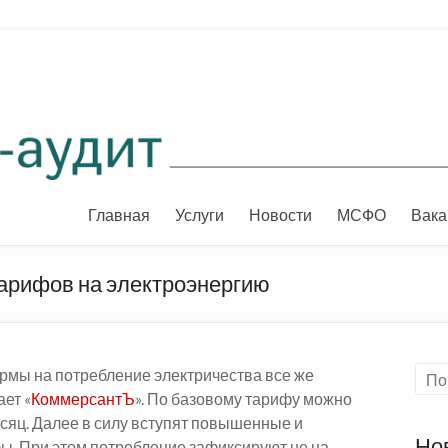
Главная
Услуги
Новости
МСФО
Вака
тарифов на электроэнергию
мы на потребление электричества все же
ет «
КоммерсантЪ
». По базовому тарифу можно
месяц. Далее в силу вступят повышенные и
Но
. При этом потребление зафиксируют не на