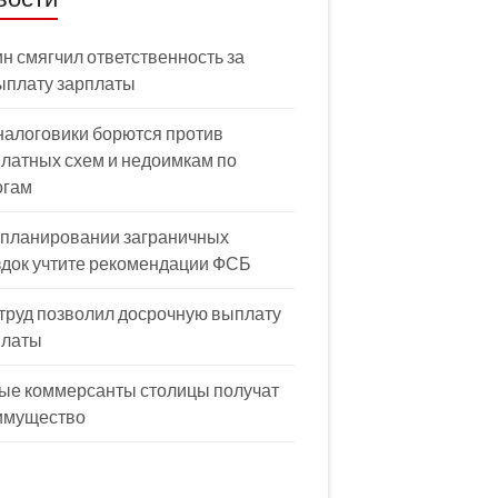
н смягчил ответственность за
ыплату зарплаты
налоговики борются против
латных схем и недоимкам по
огам
 планировании заграничных
здок учтите рекомендации ФСБ
труд позволил досрочную выплату
платы
ые коммерсанты столицы получат
имущество