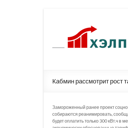
Перейти
к
содержимому
Кабмин рассмотрит рост 
Замороженный ранее проект соцнор
собираются реанимировать, сообща
будет оплатить только 300 кВт.ч в 
экономически обоснованные тарифы