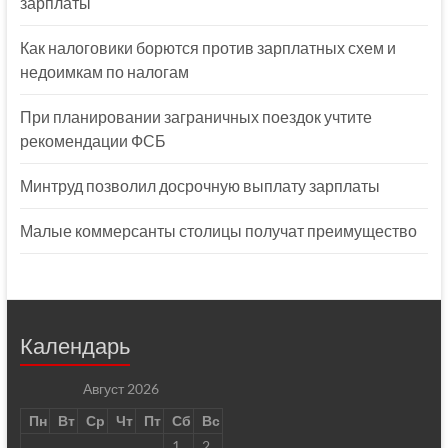
зарплаты
Как налоговики борются против зарплатных схем и
недоимкам по налогам
При планировании заграничных поездок учтите
рекомендации ФСБ
Минтруд позволил досрочную выплату зарплаты
Малые коммерсанты столицы получат преимущество
Календарь
Август 2026
Пн
Вт
Ср
Чт
Пт
Сб
Вс
1
2