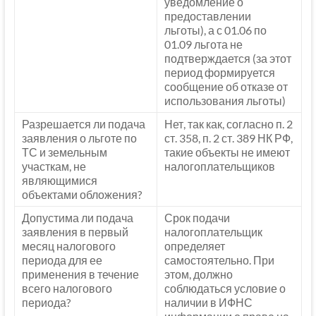
уведомление о
предоставлении
льготы), а с 01.06 по
01.09 льгота не
подтверждается (за этот
период формируется
сообщение об отказе от
использования льготы)
Разрешается ли подача
Нет, так как, согласно п. 2
заявления о льготе по
ст. 358, п. 2 ст. 389 НК РФ,
ТС и земельным
такие объекты не имеют
участкам, не
налогоплательщиков
являющимися
объектами обложения?
Допустима ли подача
Срок подачи
заявления в первый
налогоплательщик
месяц налогового
определяет
периода для ее
самостоятельно. При
применения в течение
этом, должно
всего налогового
соблюдаться условие о
периода?
наличии в ИФНС