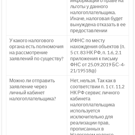
информации о праве на
льготы у данного
налогоплательщика.
Иначе, налоговая будет
вынуждена отказать в ее
предоставлении
У какого налогового
ИФНС по месту
органа есть полномочия
нахождения объектов (п.
на рассмотрение
5 ст. 83 НК РФ, п. 1.6, 2.1
заявлений по существу?
приложения к письму
ФНС от 25.09.2019 БС-4-
21/19518@)
Можно ли отправить
Нет, нельзя. Так как в
заявление через
соответствии п. 1 ст. 11.2
личный кабинет
НК РФ сервис личного
налогоплательщика?
кабинета
налогоплательщика
используется
исключительно для
реализации прав,
прописанных в
Налоговом кодексе.