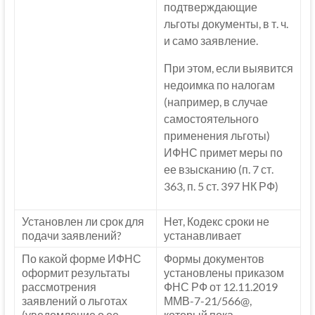
подтверждающие
льготы документы, в т. ч.
и само заявление.
При этом, если выявится
недоимка по налогам
(например, в случае
самостоятельного
применения льготы)
ИФНС примет меры по
ее взысканию (п. 7 ст.
363, п. 5 ст. 397 НК РФ)
Установлен ли срок для
Нет, Кодекс сроки не
подачи заявлений?
устанавливает
По какой форме ИФНС
Формы документов
оформит результаты
установлены приказом
рассмотрения
ФНС РФ от 12.11.2019
заявлений о льготах
ММВ-7-21/566@,
(уведомление о ее
который пока