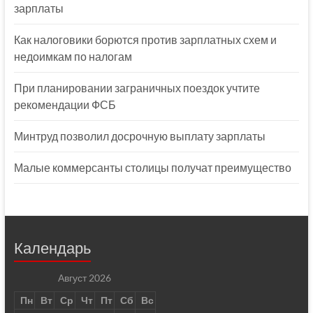
зарплаты
Как налоговики борются против зарплатных схем и
недоимкам по налогам
При планировании заграничных поездок учтите
рекомендации ФСБ
Минтруд позволил досрочную выплату зарплаты
Малые коммерсанты столицы получат преимущество
Календарь
Август 2026
Пн
Вт
Ср
Чт
Пт
Сб
Вс