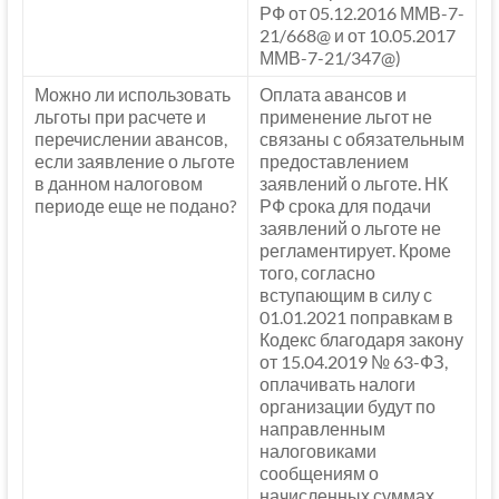
РФ от 05.12.2016 ММВ-7-
21/668@ и от 10.05.2017
ММВ-7-21/347@)
Можно ли использовать
Оплата авансов и
льготы при расчете и
применение льгот не
перечислении авансов,
связаны с обязательным
если заявление о льготе
предоставлением
в данном налоговом
заявлений о льготе. НК
периоде еще не подано?
РФ срока для подачи
заявлений о льготе не
регламентирует. Кроме
того, согласно
вступающим в силу с
01.01.2021 поправкам в
Кодекс благодаря закону
от 15.04.2019 № 63-ФЗ,
оплачивать налоги
организации будут по
направленным
налоговиками
сообщениям о
начисленных суммах