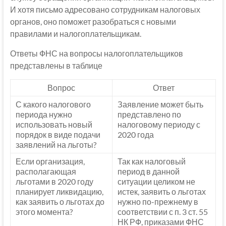
И хотя письмо адресовано сотрудникам налоговых
органов, оно поможет разобраться с новыми
правилами и налогоплательщикам.
Ответы ФНС на вопросы налогоплательщиков
представлены в таблице
Вопрос
Ответ
С какого налогового
Заявление может быть
периода нужно
представлено по
использовать новый
налоговому периоду с
порядок в виде подачи
2020 года
заявлений на льготы?
Если организация,
Так как налоговый
располагающая
период в данной
льготами в 2020 году
ситуации целиком не
планирует ликвидацию,
истек, заявить о льготах
как заявить о льготах до
нужно по-прежнему в
этого момента?
соответствии с п. 3 ст. 55
НК РФ, приказами ФНС