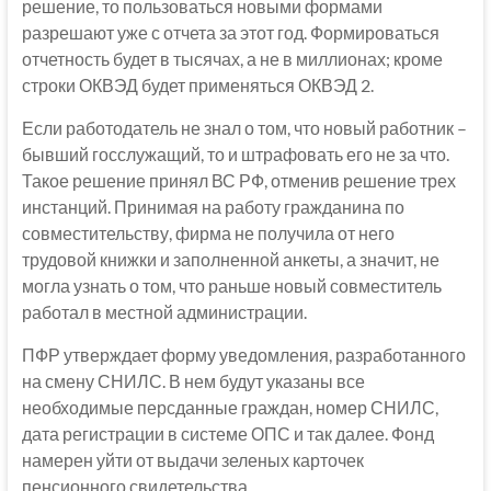
решение, то пользоваться новыми формами
разрешают уже с отчета за этот год. Формироваться
отчетность будет в тысячах, а не в миллионах; кроме
строки ОКВЭД будет применяться ОКВЭД 2.
Если работодатель не знал о том, что новый работник –
бывший госслужащий, то и штрафовать его не за что.
Такое решение принял ВС РФ, отменив решение трех
инстанций. Принимая на работу гражданина по
совместительству, фирма не получила от него
трудовой книжки и заполненной анкеты, а значит, не
могла узнать о том, что раньше новый совместитель
работал в местной администрации.
ПФР утверждает форму уведомления, разработанного
на смену СНИЛС. В нем будут указаны все
необходимые персданные граждан, номер СНИЛС,
дата регистрации в системе ОПС и так далее. Фонд
намерен уйти от выдачи зеленых карточек
пенсионного свидетельства.