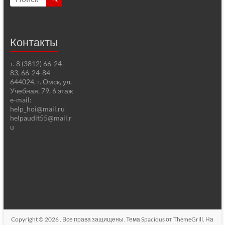
Контакты
т. 8 (3812) 66-24-
83, 66-24-84
644024, г. Омск, ул.
Учебная, 79, 6 этаж
e-mail:
help_hoi@mail.ru
helpaudit55@mail.r
u
Copyright © 2026
. Все права защищены. Тема
Spacious
от ThemeGrill. На