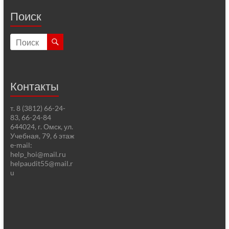
Поиск
Контакты
т. 8 (3812) 66-24-
83, 66-24-84
644024, г. Омск, ул.
Учебная, 79, 6 этаж
e-mail:
help_hoi@mail.ru
helpaudit55@mail.r
u