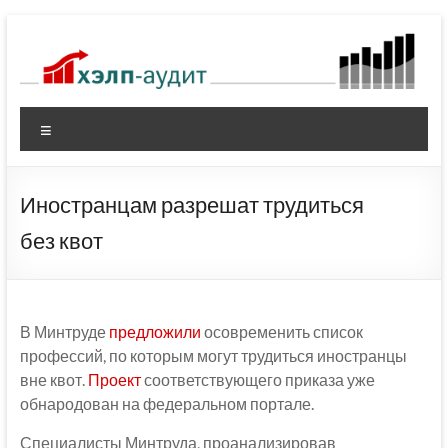
Перейти
к
содержимому
Меню
Иностранцам разрешат трудиться
без квот
В Минтруде
предложили
осовременить список
профессий, по которым могут трудиться иностранцы
вне квот.
Проект
соответствующего приказа уже
обнародован на федеральном портале.
Специалисты Минтруда, проанализировав