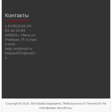
Контакты
т. 8 (3812) 66-24-
83, 66-24-84
644024, г. Омск, ул.
Учебная, 79, 6 этаж
e-mail:
help_hoi@mail.ru
helpaudit55@mail.r
u
Copyright © 2026
. Все права защищены. Тема
Spacious
от ThemeGrill. На
платформе:
WordPress
.