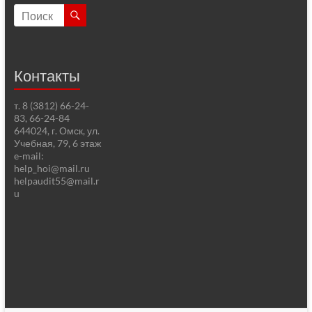
Контакты
т. 8 (3812) 66-24-
83, 66-24-84
644024, г. Омск, ул.
Учебная, 79, 6 этаж
e-mail:
help_hoi@mail.ru
helpaudit55@mail.r
u