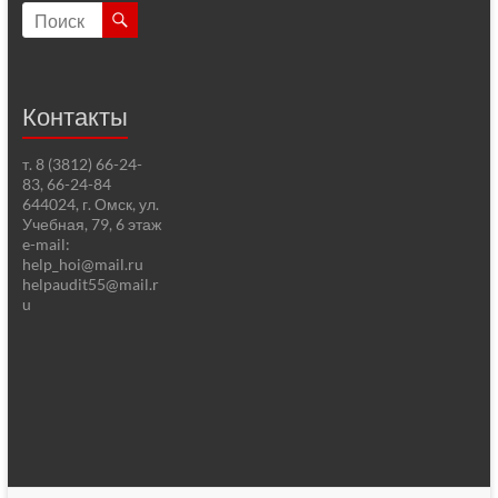
Контакты
т. 8 (3812) 66-24-
83, 66-24-84
644024, г. Омск, ул.
Учебная, 79, 6 этаж
e-mail:
help_hoi@mail.ru
helpaudit55@mail.r
u