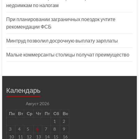
недоимкам по налогам
При планировании заграничных поездок учтите
рекомендации ФСБ
Минтруд позволил досрочную выплату зарплаты
Малые коммерсанты столицы получат преимущество
Календарь
Август 2026
Пн
Вт
Ср
Чт
Пт
Сб
Вс
1
2
3
4
5
6
7
8
9
10
11
12
13
14
15
16