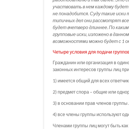
участвовать в нем каждому будет
не понадобится. Суду такие иски 
типичных дел они рассмотрят
все
будет вчетверо длиннее. По каки
групповые иски, изложено в данн
возможностями можно будет с 1 о
Четыре условия для подачи группов
Гражданин или организация в одино
законных интересов группы лиц пр
1) имеется общий для всех ответчик
2) предмет спора – общие или одно
3) в основании прав членов группы
4) все члены группы используют од
Членами группы лиц могут быть как 