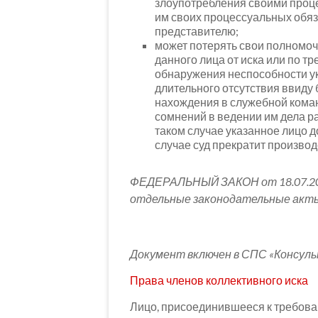
злоупотребления своими проц
им своих процессуальных обяз
представителю;
может потерять свои полномоч
данного лица от иска или по т
обнаружения неспособности ука
длительного отсутствия ввиду 
нахождения в служебной кома
сомнений в ведении им дела ра
таком случае указанное лицо д
случае суд прекратит производ
ФЕДЕРАЛЬНЫЙ ЗАКОН от 18.07.201
отдельные законодательные акты
Документ включен в СПС «Консул
Права членов коллективного иска
Лицо, присоединившееся к требова