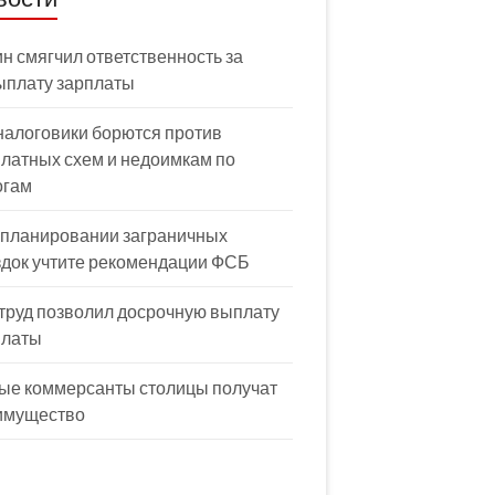
н смягчил ответственность за
ыплату зарплаты
налоговики борются против
латных схем и недоимкам по
огам
 планировании заграничных
здок учтите рекомендации ФСБ
труд позволил досрочную выплату
платы
ые коммерсанты столицы получат
имущество