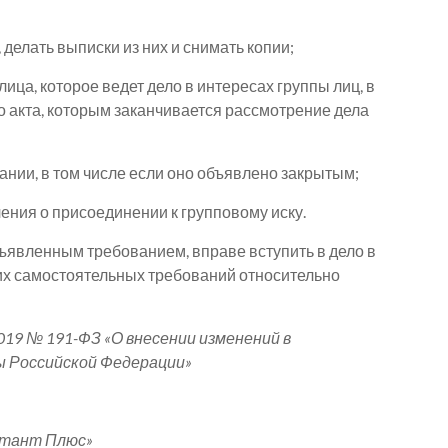
 делать выписки из них и снимать копии;
лица, которое ведет дело в интересах группы лиц, в
о акта, которым заканчивается рассмотрение дела
дании, в том числе если оно объявлено закрытым;
ления о присоединении к групповому иску.
ъявленным требованием, вправе вступить в дело в
щих самостоятельных требований относительно
9 № 191-ФЗ «О внесении изменений в
 Российской Федерации»
ьтант Плюс»