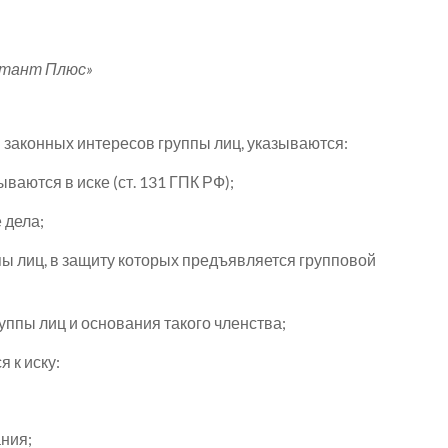
ьтант Плюс»
и законных интересов группы лиц, указываются:
ваются в иске (ст. 131 ГПК РФ);
 дела;
пы лиц, в защиту которых предъявляется групповой
уппы лиц и основания такого членства;
 к иску:
ния;