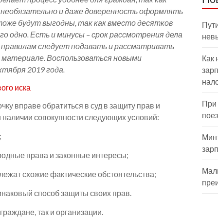
 необязательно и даже доверенность оформлять
тоже будут выгодны, так как вместо десятков
Пути
го одно. Есть и минусы – срок рассмотрения дела
нев
м правилам следует подавать и рассматривать
ом материале. Воспользоваться новыми
Как 
ктября 2019 года.
зарп
нал
ого иска
При
чку вправе обратиться в суд в защиту прав и
пое
и наличии совокупности следующих условий:
;
Мин
зар
родные права и законные интересы;
Мал
 лежат схожие фактические обстоятельства;
пре
инаковый способ защиты своих прав.
граждане, так и организации.