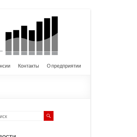
нсии
Контакты
О предприятии
вости