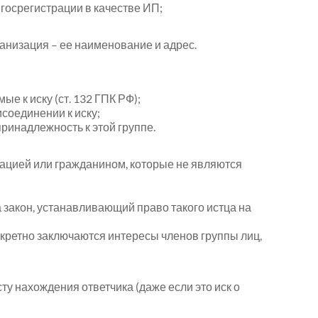
 госрегистрации в качестве ИП;
ганизация – ее наименование и адрес.
е к иску (ст. 132 ГПК РФ);
соединении к иску;
инадлежность к этой группе.
зацией или гражданином, которые не являются
 закон, устанавливающий право такого истца на
нкретно заключаются интересы членов группы лиц,
сту нахождения ответчика (даже если это иск о