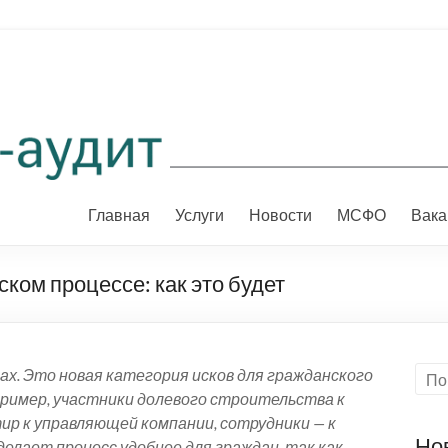
Главная
Услуги
Новости
МСФО
Вака
ком процессе: как это будет
ках. Это новая категория исков для гражданского
пример, участники долевого строительства к
ир к управляющей компании, сотрудники — к
Но
елает процесс удобнее для граждан, так как