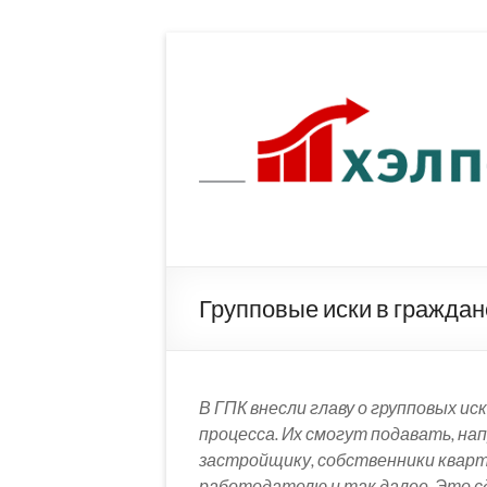
Перейти
к
содержимому
Групповые иски в гражданс
В ГПК внесли главу о групповых ис
процесса. Их смогут подавать, на
застройщику, собственники кварт
работодателю и так далее. Это сд