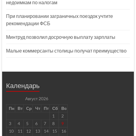
недоимкам по налогам
При планировании заграничных поездок учтите
рекомендации ФСБ
Минтруд позволил досрочную выплату зарплаты
Малые коммерсанты столицы получат преимущество
Календарь
Август 2026
Пн
Вт
Ср
Чт
Пт
Сб
Вс
1
2
3
4
5
6
7
8
9
10
11
12
13
14
15
16