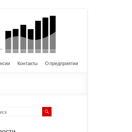
нсии
Контакты
О предприятии
вости