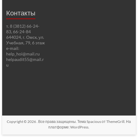
Контакты
т. 8 (3812) 66-24-
83, 66-24-84
644024, г. Омск, ул.
Учебная, 79, 6 этаж
e-mail:
help_hoi@mail.ru
helpaudit55@mail.r
u
Copyright © 2026
. Все права защищены. Тема
Spacious
от ThemeGrill. На
платформе:
WordPress
.