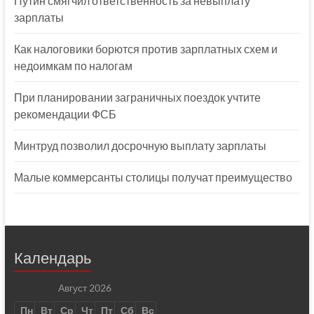
Путин смягчил ответственность за невыплату
зарплаты
Как налоговики борются против зарплатных схем и
недоимкам по налогам
При планировании заграничных поездок учтите
рекомендации ФСБ
Минтруд позволил досрочную выплату зарплаты
Малые коммерсанты столицы получат преимущество
Календарь
Август 2026
Пн
Вт
Ср
Чт
Пт
Сб
Вс