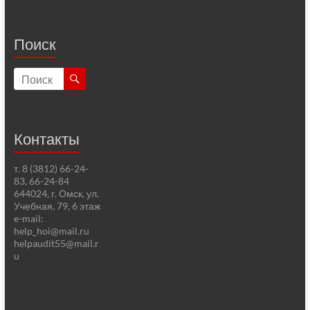
Поиск
Контакты
т. 8 (3812) 66-24-
83, 66-24-84
644024, г. Омск, ул.
Учебная, 79, 6 этаж
e-mail:
help_hoi@mail.ru
helpaudit55@mail.r
u