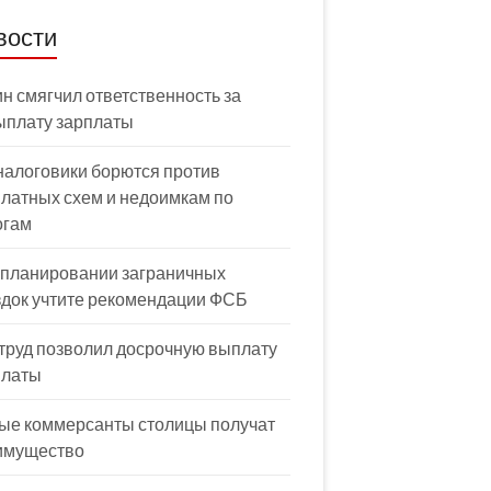
вости
н смягчил ответственность за
ыплату зарплаты
налоговики борются против
латных схем и недоимкам по
огам
 планировании заграничных
здок учтите рекомендации ФСБ
труд позволил досрочную выплату
платы
ые коммерсанты столицы получат
имущество