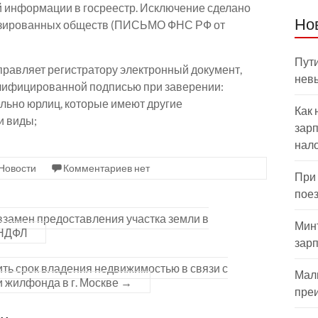
й информации в госреестр. Исключение сделано
Но
лизированных обществ (ПИСЬМО ФНС РФ от
Пути
правляет регистратору электронный документ,
нев
лифицированной подписью при заверении:
льно юрлиц, которые имеют другие
Как 
и виды;
зарп
нал
Новости
Комментариев нет
При
пое
замен предоставления участка земли в
Мин
 НДФЛ
зар
ить срок владения недвижимостью в связи с
Мал
 жилфонда в г. Москве
→
пре