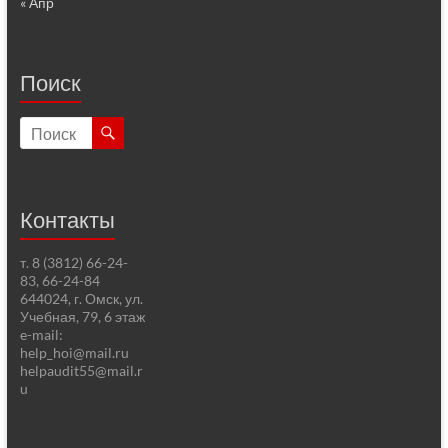
« Апр
Поиск
Контакты
т. 8 (3812) 66-24-
83, 66-24-84
644024, г. Омск, ул.
Учебная, 79, 6 этаж
e-mail:
help_hoi@mail.ru
helpaudit55@mail.r
u