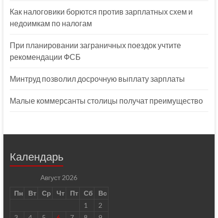
Как налоговики борются против зарплатных схем и
недоимкам по налогам
При планировании заграничных поездок учтите
рекомендации ФСБ
Минтруд позволил досрочную выплату зарплаты
Малые коммерсанты столицы получат преимущество
Календарь
Август 2026
Пн
Вт
Ср
Чт
Пт
Сб
Вс
1
2
3
4
5
6
7
8
9