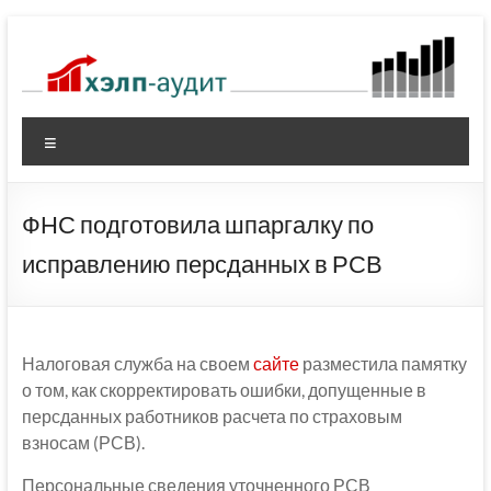
Перейти
к
содержимому
Меню
ФНС подготовила шпаргалку по
исправлению персданных в РСВ
Налоговая служба на своем
сайте
разместила памятку
о том, как скорректировать ошибки, допущенные в
персданных работников расчета по страховым
взносам (РСВ).
Персональные сведения уточненного РСВ