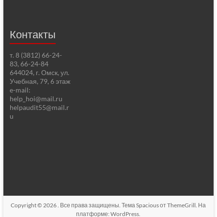
Контакты
т. 8 (3812) 66-24-
83, 66-24-84
644024, г. Омск, ул.
Учебная, 79, 6 этаж
e-mail:
help_hoi@mail.ru
helpaudit55@mail.r
u
Copyright © 2026
. Все права защищены. Тема
Spacious
от ThemeGrill. На
платформе:
WordPress
.