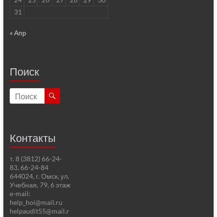
31
« Апр
Поиск
Контакты
т. 8 (3812) 66-24-
83, 66-24-84
644024, г. Омск, ул.
Учебная, 79, 6 этаж
e-mail:
help_hoi@mail.ru
helpaudit55@mail.r