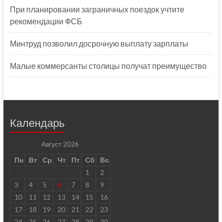
При планировании заграничных поездок учтите
рекомендации ФСБ
Минтруд позволил досрочную выплату зарплаты
Малые коммерсанты столицы получат преимущество
Календарь
Август 2026
Пн
Вт
Ср
Чт
Пт
Сб
Вс
1
2
3
4
5
6
7
8
9
10
11
12
13
14
15
16
17
18
19
20
21
22
23
24
25
26
27
28
29
30